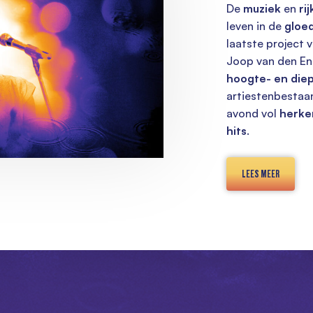
De
muziek
en
ri
leven in de
gloe
laatste project 
Joop van den E
hoogte- en die
artiestenbestaan
avond vol
herke
hits
.
LEES MEER