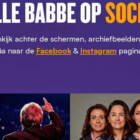
LE BABBE OP
SOC
nkijk achter de schermen, archiefbeelde
a naar de
Facebook
&
Instagram
pagin