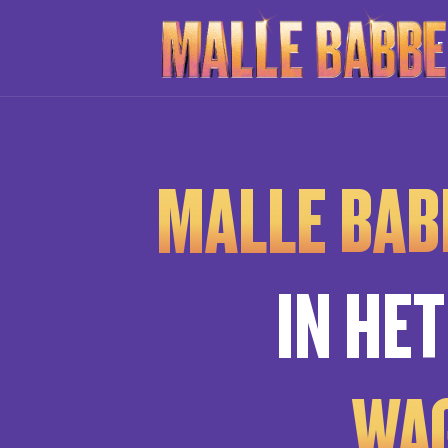
DE
MALLE BA
IN HE
WA