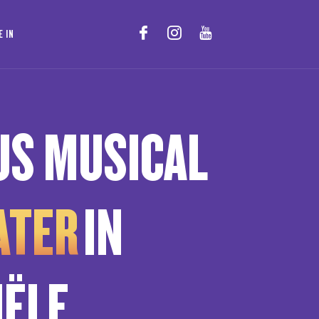
E IN
IJS MUSICAL
ATER
IN
IËLE