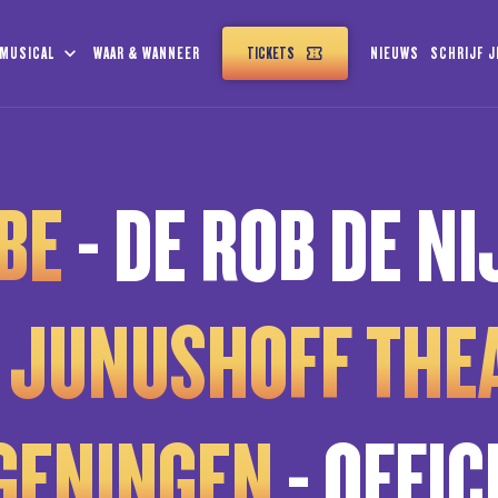
 MUSICAL
WAAR & WANNEER
TICKETS
NIEUWS
SCHRIJF J
BBE
- DE ROB DE N
T
JUNUSHOFF THE
GENINGEN
- OFFIC