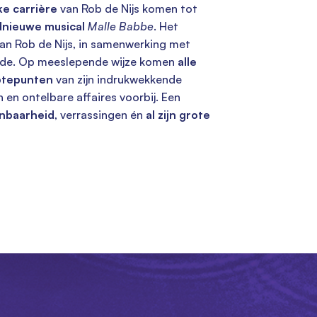
jke carrière
van Rob de Nijs komen tot
dnieuwe musical
Malle Babbe
. Het
van Rob de Nijs, in samenwerking met
nde. Op meeslepende wijze komen
alle
ptepunten
van zijn indrukwekkende
 en ontelbare affaires voorbij. Een
nbaarheid
, verrassingen én
al zijn grote