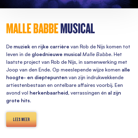
MALLE BABBE
MUSICAL
De
muziek
en
rijke carrière
van Rob de Nijs komen tot
leven in de
gloednieuwe musical
Malle Babbe
. Het
laatste project van Rob de Nijs, in samenwerking met
Joop van den Ende. Op meeslepende wijze komen
alle
hoogte- en dieptepunten
van zijn indrukwekkende
artiestenbestaan en ontelbare affaires voorbij. Een
avond vol
herkenbaarheid
, verrassingen én
al zijn
grote hits
.
LEES MEER