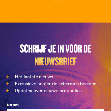
SCHRIJF JE IN VOOR DE
NIEUWSBRIEF
Het laatste nieuws
Exclusieve achter de schermen beelden
Updates over nieuwe producties
Naam