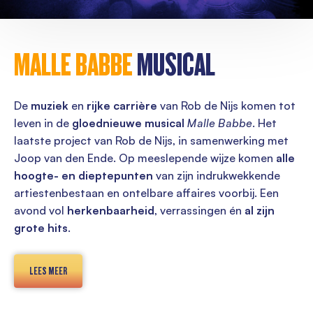
MALLE BABBE
MUSICAL
De
muziek
en
rijke carrière
van Rob de Nijs komen tot
leven in de
gloednieuwe musical
Malle Babbe
. Het
laatste project van Rob de Nijs, in samenwerking met
Joop van den Ende. Op meeslepende wijze komen
alle
hoogte- en dieptepunten
van zijn indrukwekkende
artiestenbestaan en ontelbare affaires voorbij. Een
avond vol
herkenbaarheid
, verrassingen én
al zijn
grote hits
.
LEES MEER